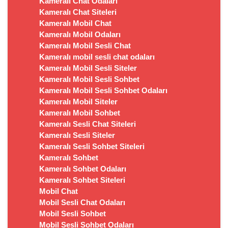
Kameralı Chat Odaları
Kameralı Chat Siteleri
Kameralı Mobil Chat
Kameralı Mobil Odaları
Kameralı Mobil Sesli Chat
Kameralı mobil sesli chat odaları
Kameralı Mobil Sesli Siteler
Kameralı Mobil Sesli Sohbet
Kameralı Mobil Sesli Sohbet Odaları
Kameralı Mobil Siteler
Kameralı Mobil Sohbet
Kameralı Sesli Chat Siteleri
Kameralı Sesli Siteler
Kameralı Sesli Sohbet Siteleri
Kameralı Sohbet
Kameralı Sohbet Odaları
Kameralı Sohbet Siteleri
Mobil Chat
Mobil Sesli Chat Odaları
Mobil Sesli Sohbet
Mobil Sesli Sohbet Odaları