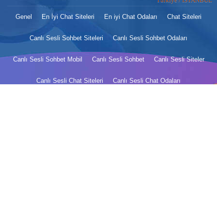
Genel
En İyi Chat Siteleri
En iyi Chat Odaları
Chat Siteleri
Canlı Sesli Sohbet Siteleri
Canlı Sesli Sohbet Odaları
Canlı Sesli Sohbet Mobil
Canlı Sesli Sohbet
Canlı Sesli Siteler
Canlı Sesli Chat Siteleri
Canlı Sesli Chat Odaları
Canlı Sesli Chat Mobil
Canlı Sesli Chat
Esesli.Com
SesliMeyra.com
SesliArarat.com
SesliDeyim.com
SesliCosku.com
SesliVatan.com
SesliCosku.Com
SesliMay.Com
EnSesli.com
SesliAyisigi.com
SesliSen.Com
SesliSaray.Com
Sesli-Chat.Com
EnSesli.Com.Tr
SesliEvet.Com
SesliOlsun.com
En İyi Mobil Chat Siteleri