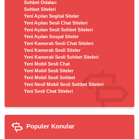
Sohbet Odaları
Sohbet Siteleri
Yeni Açılan Segital Siteler
Yeni Açılan Sesli Chat Siteleri
Yeni Açılan Sesli Sohbet Siteleri
Yeni Açılan Sosyal Siteler
Yeni Kameralı Sesli Chat Siteleri
Yeni Kameralı Sesli Siteler
Yeni Kameralı Sesli Sohbet Siteleri
Yeni Mobil Sesli Chat
Yeni Mobil Sesli Siteler
Yeni Mobil Sesli Sohbet
Yeni Nesil Mobil Sesli Sohbet Siteleri
Yeni Sesli Chat Siteleri
Populer Konular