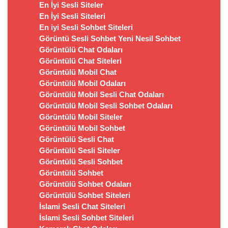
En İyi Sesli Siteler
En İyi Sesli Siteleri
En iyi Sesli Sohbet Siteleri
Görüntü Sesli Sohbet Yeni Nesil Sohbet
Görüntülü Chat Odaları
Görüntülü Chat Siteleri
Görüntülü Mobil Chat
Görüntülü Mobil Odaları
Görüntülü Mobil Sesli Chat Odaları
Görüntülü Mobil Sesli Sohbet Odaları
Görüntülü Mobil Siteler
Görüntülü Mobil Sohbet
Görüntülü Sesli Chat
Görüntülü Sesli Siteler
Görüntülü Sesli Sohbet
Görüntülü Sohbet
Görüntülü Sohbet Odaları
Görüntülü Sohbet Siteleri
İslami Sesli Chat Siteleri
İslami Sesli Sohbet Siteleri