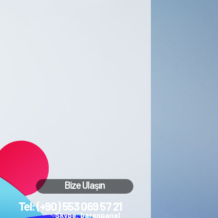
Bize Ulaşın
Tel: (+90) 553 069 57 21
Skype: baranpanel