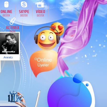
ONLINE
SKYPE
VİDEO
DESTEK
DESTEK
DESTEK
ACTIVEX
İNDİR
AraratLı