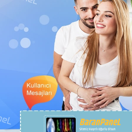
BaranPaneL
Siteniz Hayırlı Uğurlu Olsun