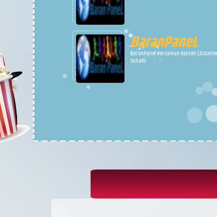
BaranPaneL
BaranPanel Herzaman Kaliteli Çözümle
Sunar