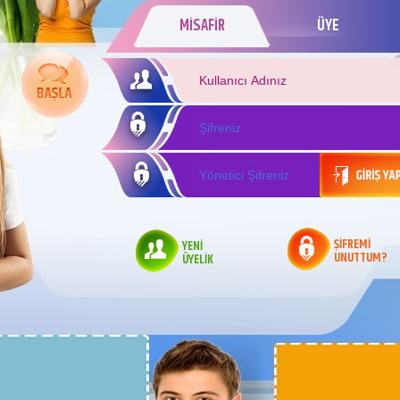
MİSAFİR
ÜYE
ŞİFREMİ
YENİ
UNUTTUM?
ÜYELİK