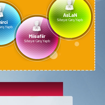
AsLaN
Siteye Giriş Yaptı
irci
riş Yaptı
Miisafiir
Siteye Giriş Yaptı