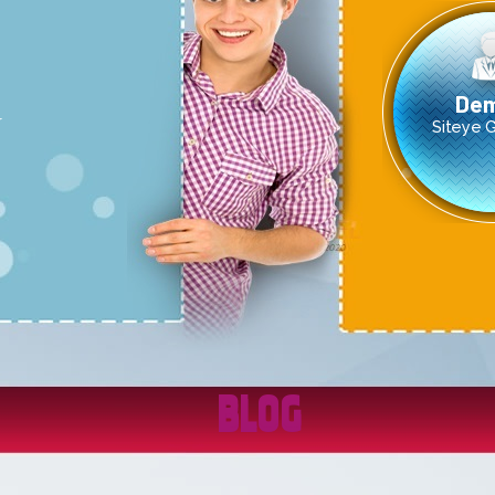
Dem
r
Siteye Gi
BLOG