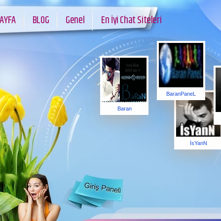
AYFA
BLOG
Genel
En İyi Chat Siteleri
BaranPaneL
Baran
İsYanN